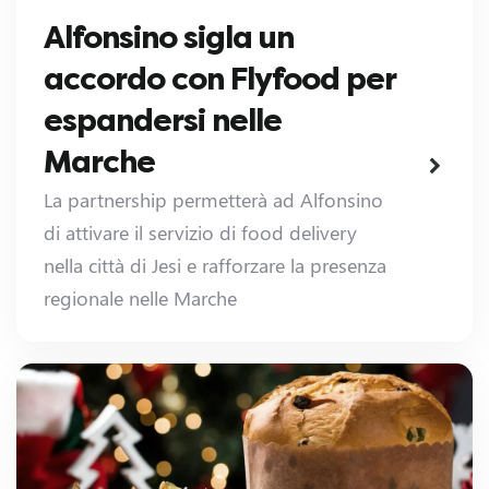
a
Alfonsino sigla un
accordo con Flyfood per
m
espandersi nelle
S
Marche
p
La partnership permetterà ad Alfonsino
di attivare il servizio di food delivery
o
nella città di Jesi e rafforzare la presenza
n
regionale nelle Marche
s
o
r