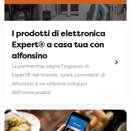
v
e
I prodotti di elettronica
s
Expert® a casa tua con
t
alfonsino
o
La partnership segna l'ingresso di
Expert® nel mondo 'quick commerce' di
r
Alfonsino e un ulteriore sviluppo
dell'omnicanalità.