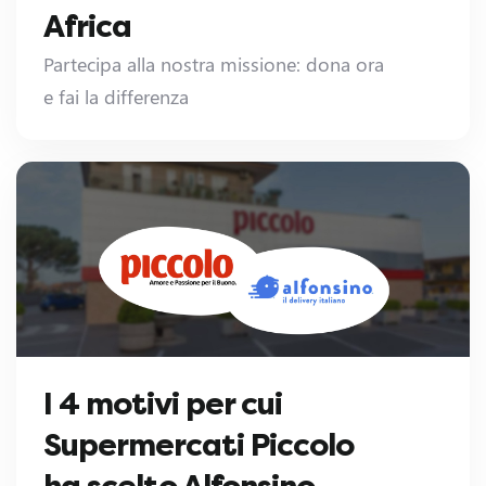
Africa
i
Partecipa alla nostra missione: dona ora
v
e fai la differenza
e
r
H
a
i
u
I 4 motivi per cui
Supermercati Piccolo
n