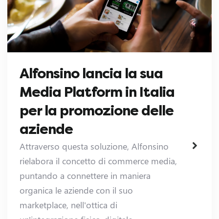
Alfonsino lancia la sua
Media Platform in Italia
per la promozione delle
aziende
Attraverso questa soluzione, Alfonsino
rielabora il concetto di commerce media,
puntando a connettere in maniera
organica le aziende con il suo
marketplace, nell'ottica di