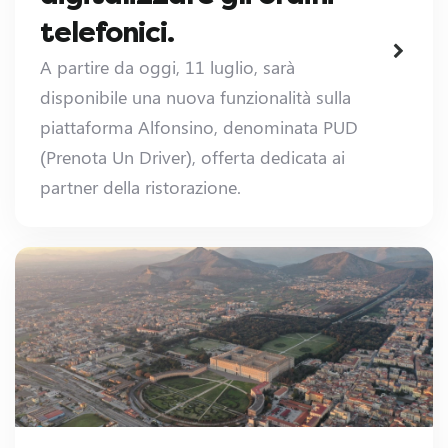
telefonici.
A partire da oggi, 11 luglio, sarà
disponibile una nuova funzionalità sulla
piattaforma Alfonsino, denominata PUD
(Prenota Un Driver), offerta dedicata ai
partner della ristorazione.