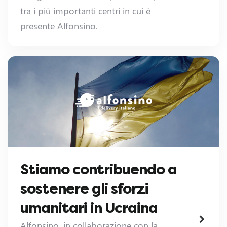
tra i più importanti centri in cui è
presente Alfonsino.
Stiamo contribuendo a
sostenere gli sforzi
umanitari in Ucraina
Alfonsino, in collaborazione con la