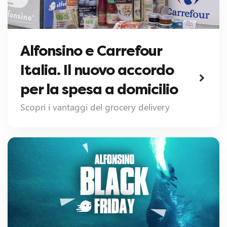
Alfonsino e Carrefour
Italia. Il nuovo accordo
per la spesa a domicilio
Scopri i vantaggi del grocery delivery