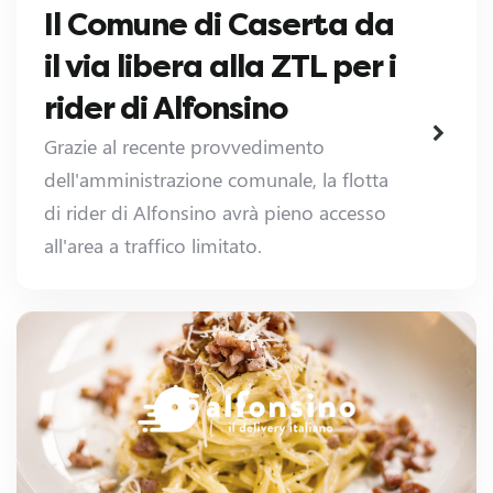
Il Comune di Caserta da
il via libera alla ZTL per i
rider di Alfonsino
Grazie al recente provvedimento
dell'amministrazione comunale, la flotta
di rider di Alfonsino avrà pieno accesso
all'area a traffico limitato.