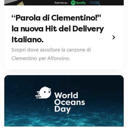
“Parola di Clementino!"
la nuova Hit del Delivery
Italiano.
Scopri dove ascoltare la canzone di
Clementino per Alfonsino.