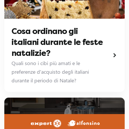
s
h
i
Cosa ordinano gli
p
italiani durante le feste
natalizie?
B
Quali sono i cibi più amati e le
l
preferenze d’acquisto degli italiani
durante il periodo di Natale?
o
g
I
n