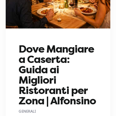
Dove Mangiare
a Caserta:
Guida ai
Migliori
Ristoranti per
Zona | Alfonsino
GENERALI