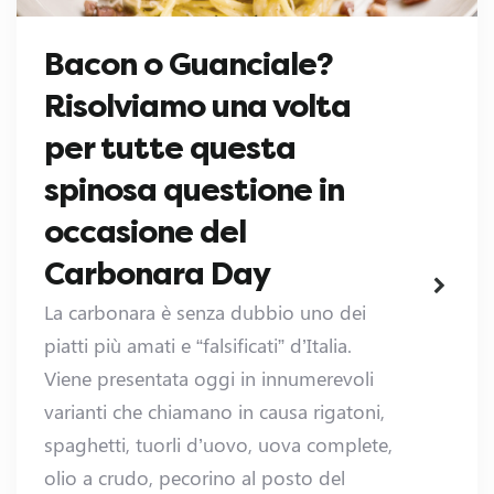
Bacon o Guanciale?
Risolviamo una volta
per tutte questa
spinosa questione in
occasione del
Carbonara Day
La carbonara è senza dubbio uno dei
piatti più amati e “falsificati” d’Italia.
Viene presentata oggi in innumerevoli
varianti che chiamano in causa rigatoni,
spaghetti, tuorli d’uovo, uova complete,
olio a crudo, pecorino al posto del