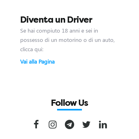
n
'
Diventa un Driver
Se hai compiuto 18 anni e sei in
A
possesso di un motorino o di un auto,
t
clicca qui:
t
Vai alla Pagina
i
v
i
Follow Us
t
à