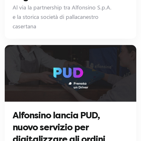
Al via la partnership tra Alfonsino S.p.A.
e la storica società di pallacanestro
casertana
Alfonsino lancia PUD,
nuovo servizio per
digitalizzare gli ordini