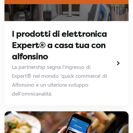
v
e
I prodotti di elettronica
s
Expert® a casa tua con
t
alfonsino
o
La partnership segna l'ingresso di
Expert® nel mondo 'quick commerce' di
r
Alfonsino e un ulteriore sviluppo
dell'omnicanalità.