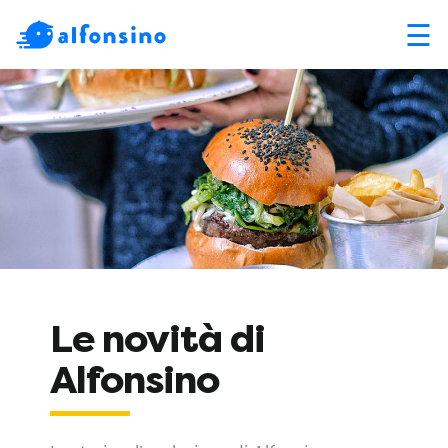
☰
Le novità di
Alfonsino