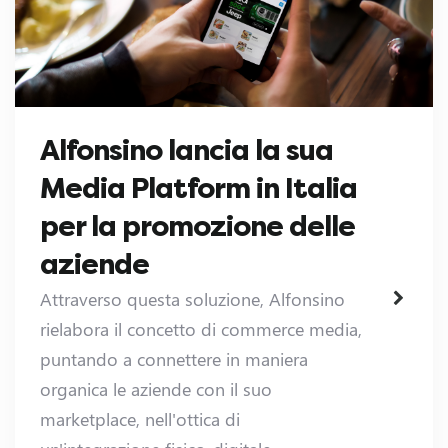
Alfonsino lancia la sua
Media Platform in Italia
per la promozione delle
aziende
Attraverso questa soluzione, Alfonsino
rielabora il concetto di commerce media,
puntando a connettere in maniera
organica le aziende con il suo
marketplace, nell'ottica di