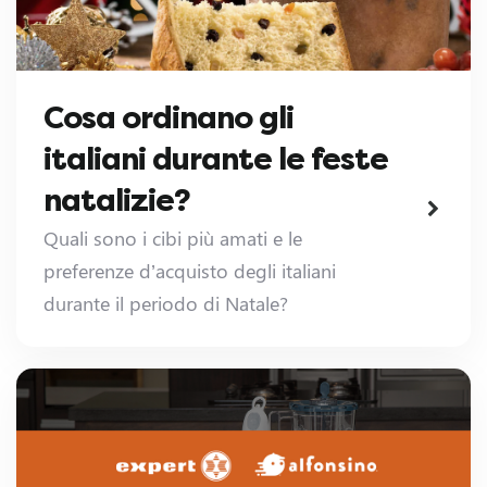
s
h
i
Cosa ordinano gli
p
italiani durante le feste
natalizie?
B
Quali sono i cibi più amati e le
l
preferenze d’acquisto degli italiani
durante il periodo di Natale?
o
g
I
n