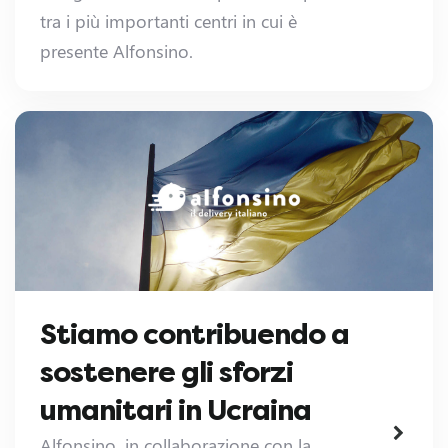
tra i più importanti centri in cui è
presente Alfonsino.
Stiamo contribuendo a
sostenere gli sforzi
umanitari in Ucraina
Alfonsino, in collaborazione con la