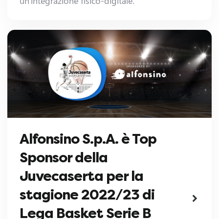
un'integrazione fisico-digitale.
Alfonsino S.p.A. è Top
Sponsor della
Juvecaserta per la
stagione 2022/23 di
Lega Basket Serie B