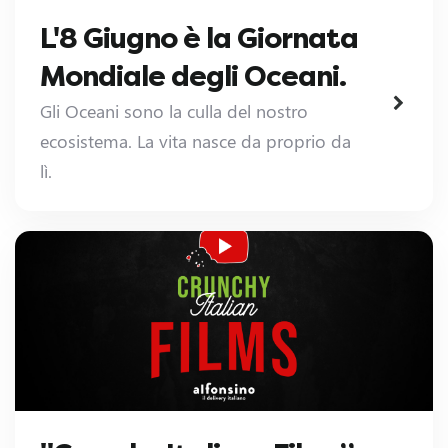
L'8 Giugno è la Giornata
Mondiale degli Oceani.
Gli Oceani sono la culla del nostro
ecosistema. La vita nasce da proprio da
lì.