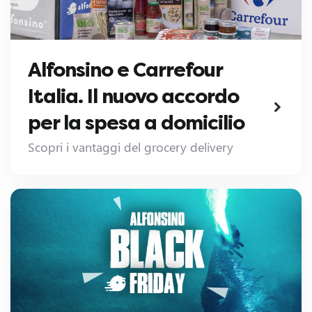
Alfonsino e Carrefour
Italia. Il nuovo accordo
per la spesa a domicilio
Scopri i vantaggi del grocery delivery