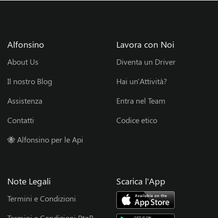
?
E
Alfonsino
Lavora con Noi
n
About Us
Diventa un Driver
t
Il nostro Blog
Hai un'Attività?
r
Assistenza
Entra nel Team
a
Contatti
Codice etico
🐝 Alfonsino per le Api
n
e
Note Legali
Scarica l'App
l
Termini e Condizioni
T
Termini e Condizioni PtoB