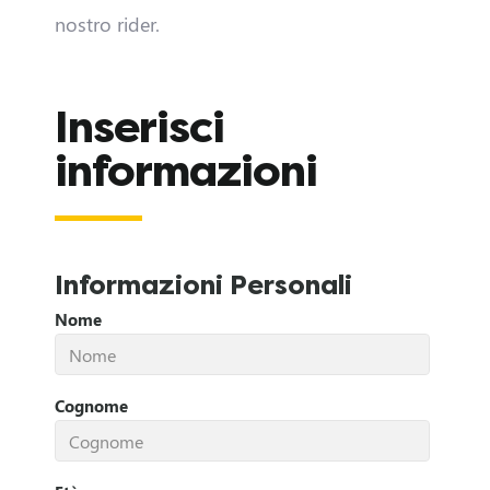
nostro rider.
Inserisci
D
informazioni
i
v
e
Informazioni Personali
Nome
n
t
Cognome
a
D