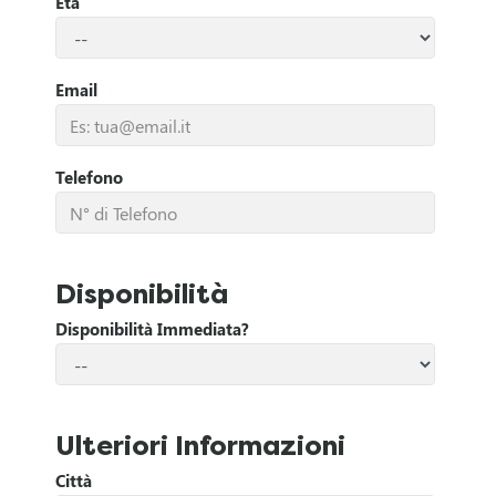
Età
r
i
Email
v
Telefono
e
r
Disponibilità
H
Disponibilità Immediata?
a
i
Ulteriori Informazioni
u
Città