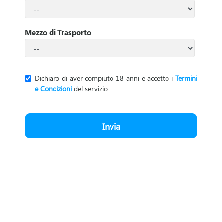
n
'
Mezzo di Trasporto
A
t
Dichiaro di aver compiuto 18 anni e accetto i
Termini
e Condizioni
del servizio
t
i
Invia
v
i
t
à