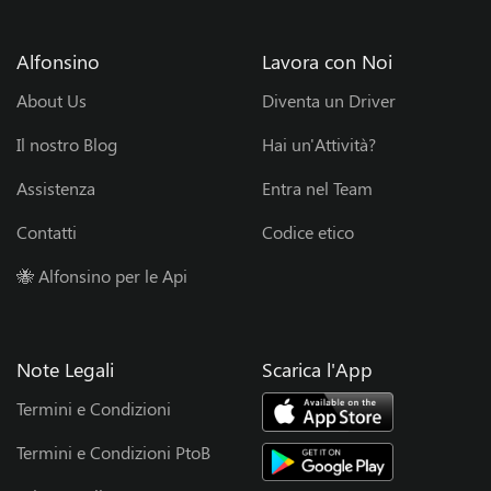
s
Alfonsino
Lavora con Noi
o
About Us
Diventa un Driver
r
Il nostro Blog
Hai un'Attività?
s
Assistenza
Entra nel Team
Contatti
Codice etico
h
🐝 Alfonsino per le Api
i
p
Note Legali
Scarica l'App
B
Termini e Condizioni
l
Termini e Condizioni PtoB