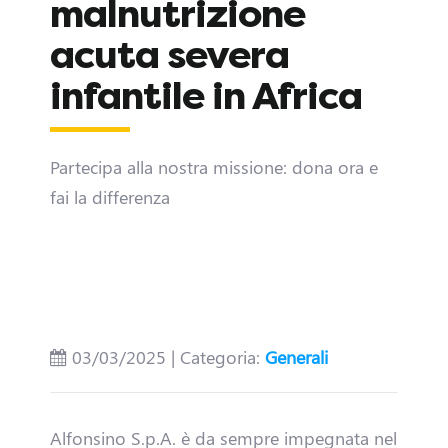
malnutrizione
acuta severa
infantile in Africa
Partecipa alla nostra missione: dona ora e
fai la differenza
D
i
v
03/03/2025 | Categoria:
Generali
e
n
Alfonsino S.p.A. è da sempre impegnata nel