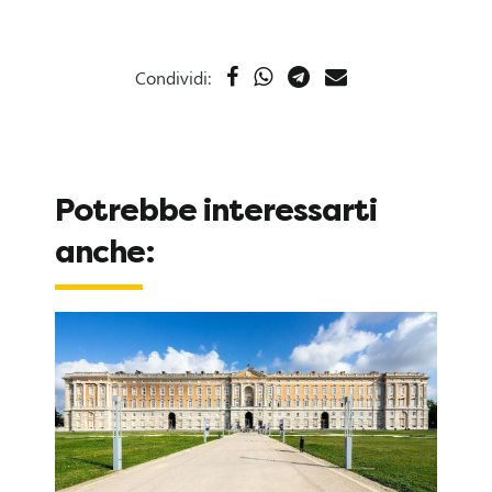
i
t
Condividi:
à
?
Potrebbe interessarti
E
anche:
n
t
r
a
n