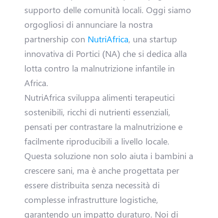
supporto delle comunità locali. Oggi siamo
t
orgogliosi di annunciare la nostra
a
partnership con
NutriAfrica
, una startup
innovativa di Portici (NA) che si dedica alla
D
lotta contro la malnutrizione infantile in
r
Africa.
NutriAfrica sviluppa alimenti terapeutici
i
sostenibili, ricchi di nutrienti essenziali,
v
pensati per contrastare la malnutrizione e
facilmente riproducibili a livello locale.
e
Questa soluzione non solo aiuta i bambini a
r
crescere sani, ma è anche progettata per
essere distribuita senza necessità di
H
complesse infrastrutture logistiche,
garantendo un impatto duraturo. Noi di