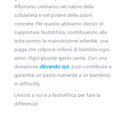
a
Alfonsino crediamo nel valore della
i
solidarietà e nel potere delle azioni
concrete. Per questo abbiamo deciso di
u
supportare NutriAfrica, contribuendo alla
n
lotta contro la malnutrizione infantile, una
piaga che colpisce milioni di bambini ogni
'
anno. Ogni piccolo gesto conta. Con una
A
donazione
cliccando qui
, puoi contribuire a
garantire un pasto nutriente a un bambino
t
in difficoltà.
t
Unisciti a noi e a NutriAfrica per fare la
i
differenza!
v