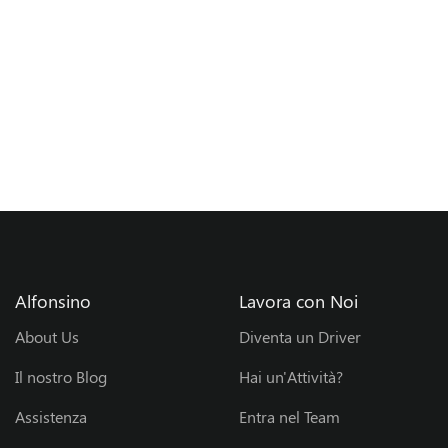
l
T
e
a
m
S
Alfonsino
Lavora con Noi
p
About Us
Diventa un Driver
o
Il nostro Blog
Hai un'Attività?
n
Assistenza
Entra nel Team