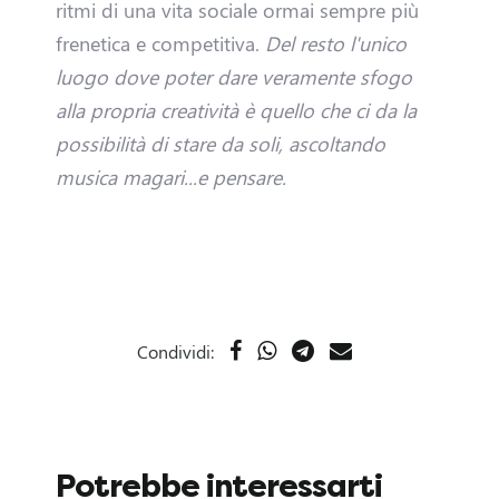
ritmi di una vita sociale ormai sempre più
i
frenetica e competitiva.
Del resto l'unico
u
luogo dove poter dare veramente sfogo
alla propria creatività è quello che ci da la
n
possibilità di stare da soli, ascoltando
'
musica magari...e pensare.
A
t
t
Condividi:
i
v
i
Potrebbe interessarti