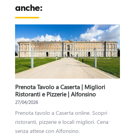
t
anche:
à
?
E
n
t
Prenota Tavolo a Caserta | Migliori
Alfo
r
sino
Ristoranti e Pizzerie | Alfonsino
comb
sever
27/04/2026
a
03/03
per
Prenota tavolo a Caserta online. Scopri
n
Parte
i bar
ristoranti, pizzerie e locali migliori. Cena
fai l
il
senza attese con Alfonsino.
e