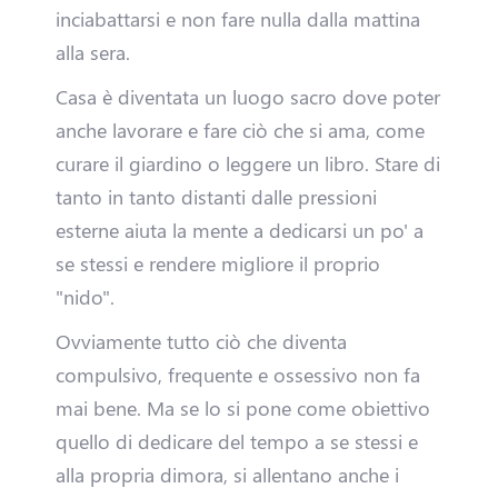
inciabattarsi e non fare nulla dalla mattina
a
alla sera.
D
Casa è diventata un luogo sacro dove poter
anche lavorare e fare ciò che si ama, come
r
curare il giardino o leggere un libro. Stare di
i
tanto in tanto distanti dalle pressioni
esterne aiuta la mente a dedicarsi un po' a
v
se stessi e rendere migliore il proprio
e
"nido".
Ovviamente tutto ciò che diventa
r
compulsivo, frequente e ossessivo non fa
mai bene. Ma se lo si pone come obiettivo
H
quello di dedicare del tempo a se stessi e
a
alla propria dimora, si allentano anche i