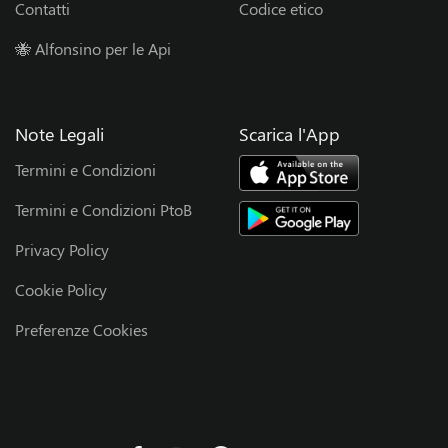
s
Contatti
Codice etico
o
🐝 Alfonsino per le Api
r
Note Legali
Scarica l'App
s
Termini e Condizioni
h
Termini e Condizioni PtoB
i
Privacy Policy
p
Cookie Policy
Preferenze Cookies
B
l
o