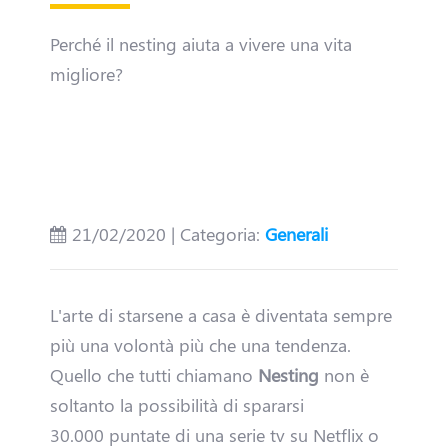
Perché il nesting aiuta a vivere una vita
migliore?
D
21/02/2020 | Categoria:
Generali
i
v
L'arte di starsene a casa è diventata sempre
più una volontà più che una tendenza.
e
Quello che tutti chiamano
Nesting
non è
n
soltanto la possibilità di spararsi
30.000 puntate di una serie tv su Netflix o
t