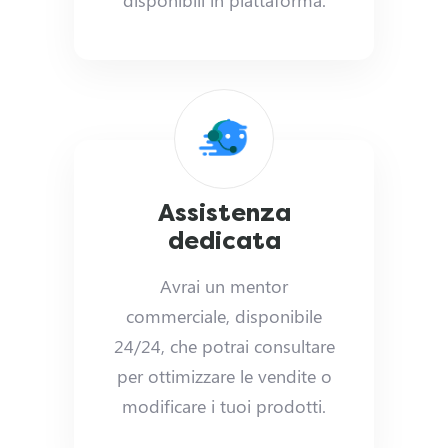
disponibili in piattaforma.
?
E
n
t
Assistenza
r
dedicata
a
Avrai un mentor
n
commerciale, disponibile
24/24, che potrai consultare
e
per ottimizzare le vendite o
l
modificare i tuoi prodotti.