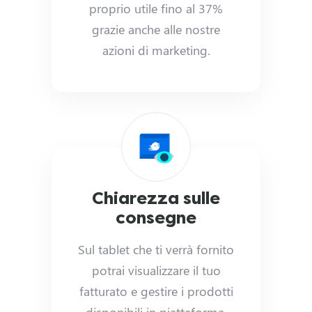
proprio utile fino al 37%
n
grazie anche alle nostre
azioni di marketing.
'
A
t
t
i
Chiarezza sulle
v
consegne
i
Sul tablet che ti verrà fornito
t
potrai visualizzare il tuo
fatturato e gestire i prodotti
à