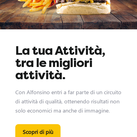
D
La tua Attività,
i
tra le migliori
v
attività.
e
Con Alfonsino entri a far parte di un circuito
n
di attività di qualità, ottenendo risultati non
solo economici ma anche di immagine.
t
a
Scopri di più