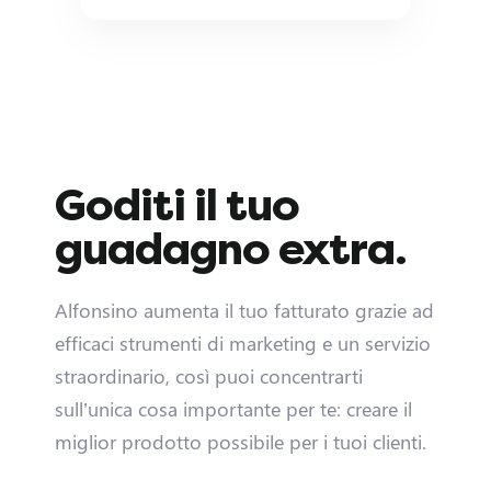
T
e
a
m
Goditi il tuo
S
guadagno extra.
p
Alfonsino aumenta il tuo fatturato grazie ad
o
efficaci strumenti di marketing e un servizio
n
straordinario, così puoi concentrarti
sull’unica cosa importante per te: creare il
s
miglior prodotto possibile per i tuoi clienti.
o