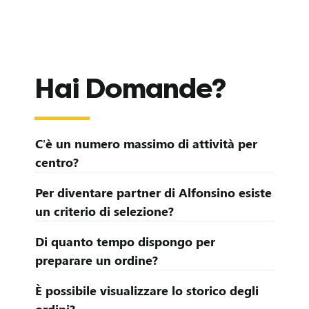
I
n
v
Hai Domande?
e
s
C’è un numero massimo di attività per
t
centro?
Per diventare partner di Alfonsino esiste
o
un criterio di selezione?
r
Di quanto tempo dispongo per
preparare un ordine?
È possibile visualizzare lo storico degli