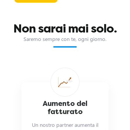
D
r
Non sarai mai solo.
i
Saremo sempre con te, ogni giorno.
v
e
r
H
a
Aumento del
fatturato
i
Un nostro partner aumenta il
u