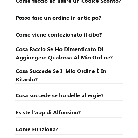
Come faccio ad usare un Codice Sconto?
D
Posso fare un ordine in anticipo?
r
Come viene confezionato il cibo?
i
Cosa Faccio Se Ho Dimenticato Di
v
Aggiungere Qualcosa Al Mio Ordine?
e
Cosa Succede Se Il Mio Ordine È In
r
Ritardo?
Cosa succede se ho delle allergie?
H
a
Esiste l'app di Alfonsino?
i
Come Funziona?