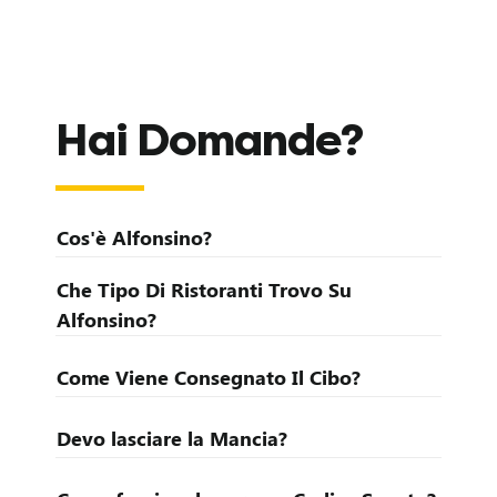
Hai Domande?
D
i
Cos'è Alfonsino?
v
Che Tipo Di Ristoranti Trovo Su
Alfonsino?
e
n
Come Viene Consegnato Il Cibo?
t
Devo lasciare la Mancia?
a