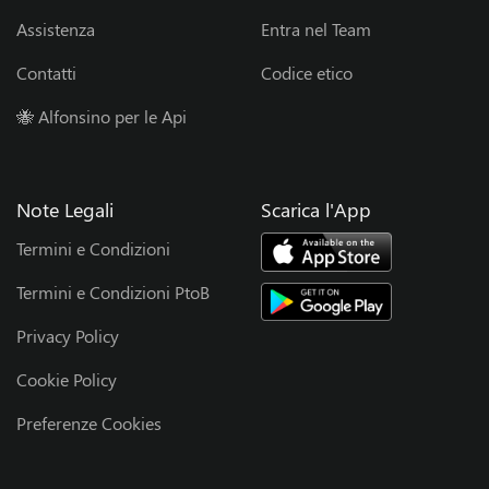
T
Assistenza
Entra nel Team
e
Contatti
Codice etico
🐝 Alfonsino per le Api
a
m
Note Legali
Scarica l'App
S
Termini e Condizioni
p
Termini e Condizioni PtoB
o
Privacy Policy
Cookie Policy
n
Preferenze Cookies
s
o