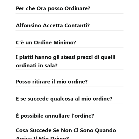
u
Per che Ora posso Ordinare?
n
Alfonsino Accetta Contanti?
'
A
C'è un Ordine Minimo?
t
I piatti hanno gli stessi prezzi di quelli
ordinati in sala?
t
Posso ritirare il mio ordine?
i
v
E se succede qualcosa al mio ordine?
i
È possibile annullare l'ordine?
t
Cosa Succede Se Non Ci Sono Quando
Arriva Il Mio Driver?