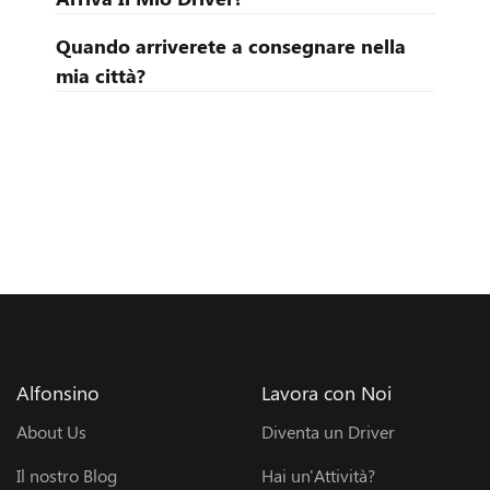
à
Quando arriverete a consegnare nella
?
mia città?
E
n
t
r
a
n
Alfonsino
Lavora con Noi
e
About Us
Diventa un Driver
l
Il nostro Blog
Hai un'Attività?